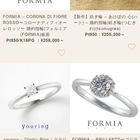
FORMIA – CORONA DI FIORE
【新作】紡ぎ輪 – あけぼの 心(ハ
ROSSO〜コローナディフィオー
ート) – 婚約指輪|紡ぎ輪(つむぎ
レロッソ〜 婚約指輪|フォルミア
わ)(tsumugiwa)
(FORMIA)銀座
Pt950：¥255,200～
Pt950/K18PG ：¥258,000～
youring – Clarity Ring / クラリ
FORMIA – BRILLANTE〜ブリラ