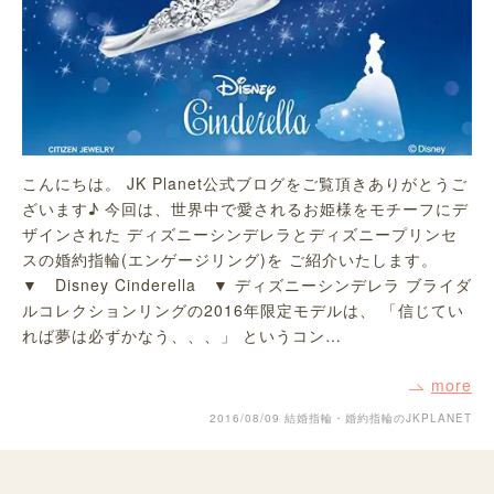
こんにちは。 JK Planet公式ブログをご覧頂きありがとうご
ざいます♪ 今回は、世界中で愛されるお姫様をモチーフにデ
ザインされた ディズニーシンデレラとディズニープリンセ
スの婚約指輪(エンゲージリング)を ご紹介いたします。
▼ Disney Cinderella ▼ ディズニーシンデレラ ブライダ
ルコレクションリングの2016年限定モデルは、 「信じてい
れば夢は必ずかなう、、、」 というコン…
more
2016/08/09
結婚指輪・婚約指輪のJKPLANET