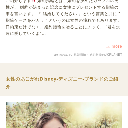
ご紹介します
婚約指輪とは、婚約を決めたカップルの男
性が、 婚約が決まった記念に女性にプレゼントする指輪の
事を言います。 『 結婚してください 』という言葉と共に ”
指輪ケースをパカッ “ というのは女性の憧れでもあります。
口約束だけでなく、婚約指輪を贈ることによって、 ”君を永
遠に愛していくよ”…
more
2016/02/19
結婚指輪・婚約指輪のJKPLANET
女性のあこがれDisney-ディズニー-ブランドのご紹
介