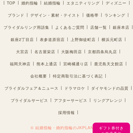
TOP
婚約指輪
結婚指輪
エタニティリング
ディズニー
ブランド
デザイン・素材・テイスト
価格帯
ランキング
ブライダルリング用語集
よくあるご質問
店舗一覧
銀座本店
銀座2丁目店
表参道原宿店
上野御徒町店
横浜元町店
大宮店
名古屋栄店
大阪梅田店
京都四条烏丸店
福岡天神店
熊本上通店
宮崎橘通り店
鹿児島天文館店
会社概要
特定商取引法に基づく表記
ブライダルフェア＆ニュース
ドラマロケ
ダイヤモンドの品質
ブライダルサービス
アフターサービス
リングアレンジ
採用情報
© 結婚指輪・婚約指輪のJKPLANET®︎
ギフト券付き