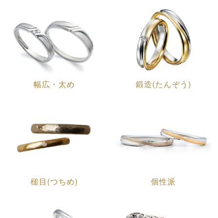
幅広・太め
鍛造(たんぞう)
槌目(つちめ)
個性派