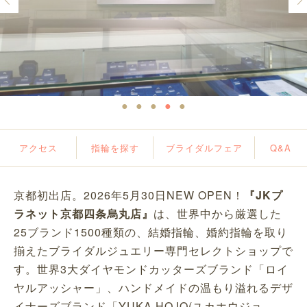
●
●
●
●
●
アクセス
指輪を探す
ブライダルフェア
Q&A
京都初出店。2026年5月30日NEW OPEN！
『JKプ
ラネット京都四条烏丸店』
は、世界中から厳選した
25ブランド1500種類の、結婚指輪、婚約指輪を取り
揃えたブライダルジュエリー専門セレクトショップで
す。世界3大ダイヤモンドカッターズブランド「ロイ
ヤルアッシャー」、ハンドメイドの温もり溢れるデザ
イナーズブランド「YUKA HOJO(ユカホウジョ