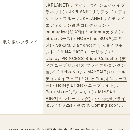
JKPLANET(ファイン バイ ジェイケイプ
ラネット)
/
JKPLANETリミテッドエディ
ション・ブルー
/
JKPLANETリミテッド
エディション鍛造コレクション
/
tsumugiwa(紡ぎ輪)
/
katamu(カタム)
/
birds(バーズ)
/
HOSHI no SUNA(星の
取り扱いブランド
砂)
/
Sakura Diamond(さくらダイヤモ
ンド)
/
NINA RICCI(ニナリッチ)
/
Disney PRINCESS Bridal Collection(デ
ィズニープリンセス ブライダルコレクシ
ョン)
/
Hello Kitty × MAYFAIR(ハローキ
ティ×メイフェア)
/
Only You(オンリーユ
ー)
/
Honey Bride(ハニーブライド)
/
Petit Marie(プチマリエ)
/
MINSAH
RING(ミンサーリング)
/
いい夫婦ブライ
ダル(11♡22)
/ その他 Coming soon...