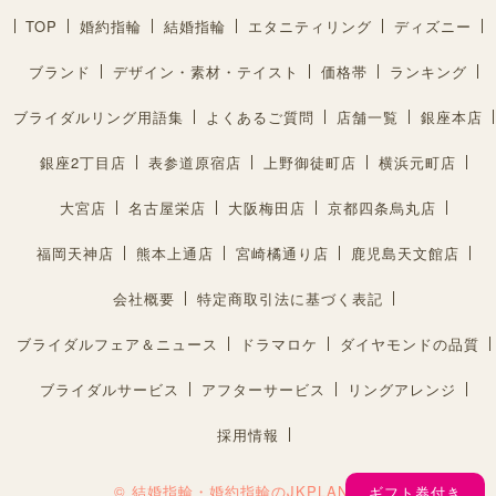
TOP
婚約指輪
結婚指輪
エタニティリング
ディズニー
ブランド
デザイン・素材・テイスト
価格帯
ランキング
ブライダルリング用語集
よくあるご質問
店舗一覧
銀座本店
銀座2丁目店
表参道原宿店
上野御徒町店
横浜元町店
大宮店
名古屋栄店
大阪梅田店
京都四条烏丸店
福岡天神店
熊本上通店
宮崎橘通り店
鹿児島天文館店
会社概要
特定商取引法に基づく表記
ブライダルフェア＆ニュース
ドラマロケ
ダイヤモンドの品質
ブライダルサービス
アフターサービス
リングアレンジ
採用情報
© 結婚指輪・婚約指輪のJKPLANET®︎
ギフト券付き