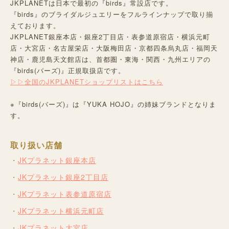
JKPLANETは日本で最初の『birds』常設店です。
『birds』のブライダルジュエリーをフルラインナップで取り揃
えております。
JKPLANET銀座本店・銀座2丁目店・表参道原宿店・横浜元町
店・大宮店・名古屋栄店・大阪梅田店・京都四条烏丸店・福岡天
神店・鹿児島天文館店は、首都圏・東海・関西・九州エリアの
『birds(バーズ)』正規取扱店です。
▷▷全国のJKPLANETショップリストはこちら
※『birds(バーズ)』は『YUKA HOJO』の姉妹ブランドとなりま
す。
取り扱い店舗
JKプラネット銀座本店
JKプラネット銀座2丁目店
JKプラネット表参道原宿店
JKプラネット横浜元町店
JKプラネット大宮店