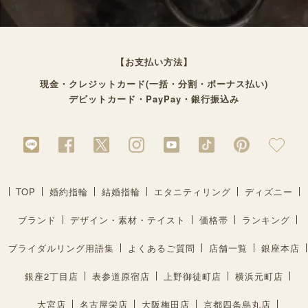
【お支払い方法】
現金・クレジットカード(一括・分割・ボーナス払い)
デビットカード・PayPay・銀行振込み
TOP
婚約指輪
結婚指輪
エタニティリング
ディズニー
ブランド
デザイン・素材・テイスト
価格帯
ランキング
ブライダルリング用語集
よくあるご質問
店舗一覧
銀座本店
銀座2丁目店
表参道原宿店
上野御徒町店
横浜元町店
大宮店
名古屋栄店
大阪梅田店
京都四条烏丸店