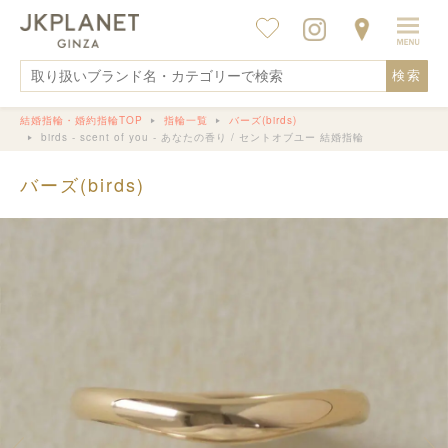
検索
結婚指輪・婚約指輪TOP
指輪一覧
バーズ(birds)
birds - scent of you - あなたの香り / セントオブユー 結婚指輪
バーズ(birds)