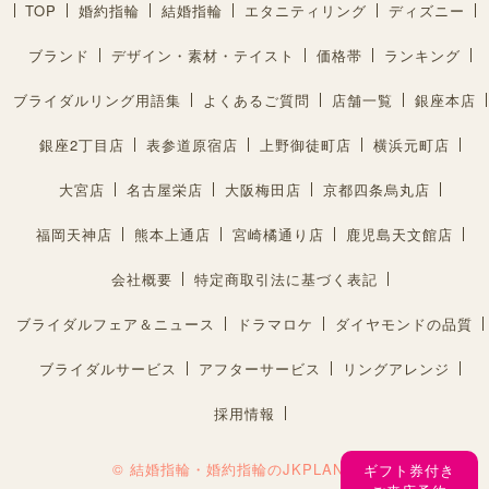
TOP
婚約指輪
結婚指輪
エタニティリング
ディズニー
ブランド
デザイン・素材・テイスト
価格帯
ランキング
ブライダルリング用語集
よくあるご質問
店舗一覧
銀座本店
銀座2丁目店
表参道原宿店
上野御徒町店
横浜元町店
大宮店
名古屋栄店
大阪梅田店
京都四条烏丸店
福岡天神店
熊本上通店
宮崎橘通り店
鹿児島天文館店
会社概要
特定商取引法に基づく表記
ブライダルフェア＆ニュース
ドラマロケ
ダイヤモンドの品質
ブライダルサービス
アフターサービス
リングアレンジ
採用情報
© 結婚指輪・婚約指輪のJKPLANET®︎
ギフト券付き