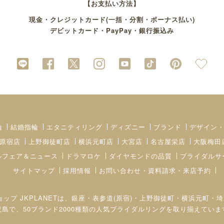
【お支払い方法】
現金・クレジットカード(一括・分割・ボーナス払い)
デビットカード・PayPay・銀行振込み
輪
結婚指輪
エタニティリング
ディズニー
ブランド
デザイン
原宿店
上野御徒町店
横浜元町店
大宮店
名古屋栄店
大阪梅田
ルフェア＆ニュース
ドラマロケ
ダイヤモンドの品質
ブライダルサ
サイトマップ
採用情報
お問い合わせ・資料請求・来店予約
ョップ JKPLANETは、銀座・表参道(原宿)・上野御徒町・横浜元
児島で、50ブランド2000種類の人気ブライダルリングを取り揃えていま