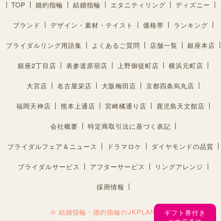
TOP
婚約指輪
結婚指輪
エタニティリング
ディズニー
ブランド
デザイン・素材・テイスト
価格帯
ランキング
ブライダルリング用語集
よくあるご質問
店舗一覧
銀座本店
銀座2丁目店
表参道原宿店
上野御徒町店
横浜元町店
大宮店
名古屋栄店
大阪梅田店
京都四条烏丸店
福岡天神店
熊本上通店
宮崎橘通り店
鹿児島天文館店
会社概要
特定商取引法に基づく表記
ブライダルフェア＆ニュース
ドラマロケ
ダイヤモンドの品質
ブライダルサービス
アフターサービス
リングアレンジ
採用情報
© 結婚指輪・婚約指輪のJKPLANET®︎
ギフト券付き