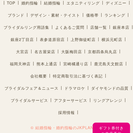
TOP
婚約指輪
結婚指輪
エタニティリング
ディズニー
ブランド
デザイン・素材・テイスト
価格帯
ランキング
ブライダルリング用語集
よくあるご質問
店舗一覧
銀座本店
銀座2丁目店
表参道原宿店
上野御徒町店
横浜元町店
大宮店
名古屋栄店
大阪梅田店
京都四条烏丸店
福岡天神店
熊本上通店
宮崎橘通り店
鹿児島天文館店
会社概要
特定商取引法に基づく表記
ブライダルフェア＆ニュース
ドラマロケ
ダイヤモンドの品質
ブライダルサービス
アフターサービス
リングアレンジ
採用情報
© 結婚指輪・婚約指輪のJKPLANET®︎
ギフト券付き