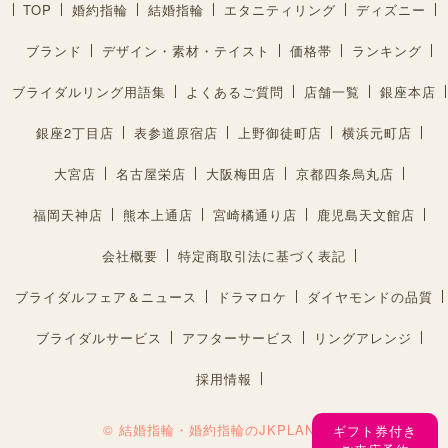
TOP
婚約指輪
結婚指輪
エタニティリング
ディズニー
ブランド
デザイン・素材・テイスト
価格帯
ランキング
ブライダルリング用語集
よくあるご質問
店舗一覧
銀座本店
銀座2丁目店
表参道原宿店
上野御徒町店
横浜元町店
大宮店
名古屋栄店
大阪梅田店
京都四条烏丸店
福岡天神店
熊本上通店
宮崎橘通り店
鹿児島天文館店
会社概要
特定商取引法に基づく表記
ブライダルフェア＆ニュース
ドラマロケ
ダイヤモンドの品質
ブライダルサービス
アフターサービス
リングアレンジ
採用情報
© 結婚指輪・婚約指輪のJKPLANET®︎
ギフト券付き