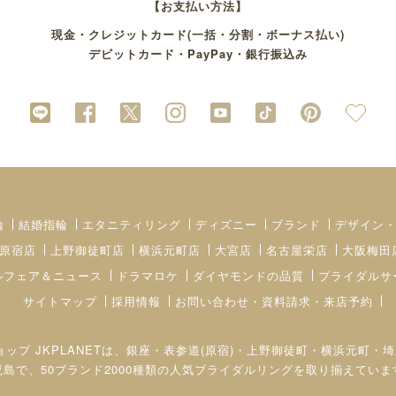
【お支払い方法】
現金・クレジットカード(一括・分割・ボーナス払い)
デビットカード・PayPay・銀行振込み
輪
結婚指輪
エタニティリング
ディズニー
ブランド
デザイン
原宿店
上野御徒町店
横浜元町店
大宮店
名古屋栄店
大阪梅田
ルフェア＆ニュース
ドラマロケ
ダイヤモンドの品質
ブライダルサ
サイトマップ
採用情報
お問い合わせ・資料請求・来店予約
ョップ JKPLANETは、銀座・表参道(原宿)・上野御徒町・横浜元
児島で、50ブランド2000種類の人気ブライダルリングを取り揃えていま