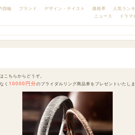
約指輪
ブランド
デザイン・テイスト
価格帯
人気ラン
ニュース
ドラマ
積りはこちらからどうぞ。
10000円分
なく
のブライダルリング商品券をプレゼントいたし