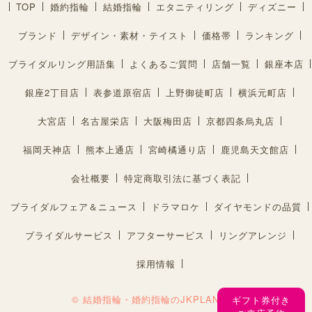
TOP
婚約指輪
結婚指輪
エタニティリング
ディズニー
ブランド
デザイン・素材・テイスト
価格帯
ランキング
ブライダルリング用語集
よくあるご質問
店舗一覧
銀座本店
銀座2丁目店
表参道原宿店
上野御徒町店
横浜元町店
大宮店
名古屋栄店
大阪梅田店
京都四条烏丸店
福岡天神店
熊本上通店
宮崎橘通り店
鹿児島天文館店
会社概要
特定商取引法に基づく表記
ブライダルフェア＆ニュース
ドラマロケ
ダイヤモンドの品質
ブライダルサービス
アフターサービス
リングアレンジ
採用情報
© 結婚指輪・婚約指輪のJKPLANET®︎
ギフト券付き