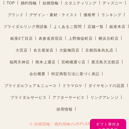
TOP
婚約指輪
結婚指輪
エタニティリング
ディズニー
ブランド
デザイン・素材・テイスト
価格帯
ランキング
ブライダルリング用語集
よくあるご質問
店舗一覧
銀座本店
銀座2丁目店
表参道原宿店
上野御徒町店
横浜元町店
大宮店
名古屋栄店
大阪梅田店
京都四条烏丸店
福岡天神店
熊本上通店
宮崎橘通り店
鹿児島天文館店
会社概要
特定商取引法に基づく表記
ブライダルフェア＆ニュース
ドラマロケ
ダイヤモンドの品質
ブライダルサービス
アフターサービス
リングアレンジ
採用情報
© 結婚指輪・婚約指輪のJKPLANET®︎
ギフト券付き