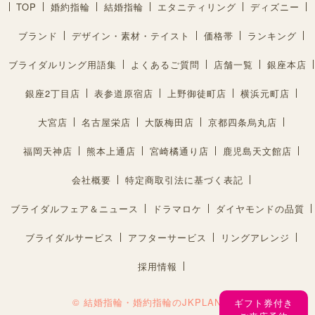
TOP
婚約指輪
結婚指輪
エタニティリング
ディズニー
ブランド
デザイン・素材・テイスト
価格帯
ランキング
ブライダルリング用語集
よくあるご質問
店舗一覧
銀座本店
銀座2丁目店
表参道原宿店
上野御徒町店
横浜元町店
大宮店
名古屋栄店
大阪梅田店
京都四条烏丸店
福岡天神店
熊本上通店
宮崎橘通り店
鹿児島天文館店
会社概要
特定商取引法に基づく表記
ブライダルフェア＆ニュース
ドラマロケ
ダイヤモンドの品質
ブライダルサービス
アフターサービス
リングアレンジ
採用情報
© 結婚指輪・婚約指輪のJKPLANET®︎
ギフト券付き