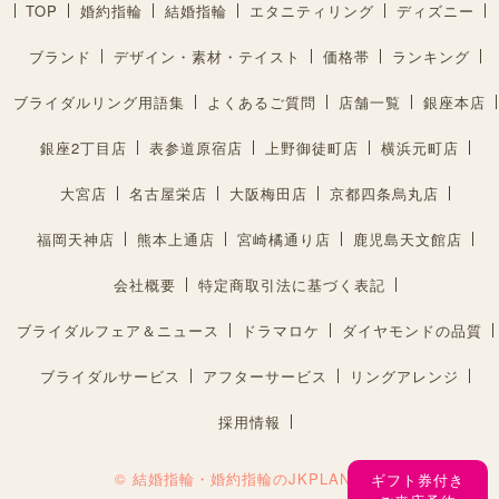
TOP
婚約指輪
結婚指輪
エタニティリング
ディズニー
ブランド
デザイン・素材・テイスト
価格帯
ランキング
ブライダルリング用語集
よくあるご質問
店舗一覧
銀座本店
銀座2丁目店
表参道原宿店
上野御徒町店
横浜元町店
大宮店
名古屋栄店
大阪梅田店
京都四条烏丸店
福岡天神店
熊本上通店
宮崎橘通り店
鹿児島天文館店
会社概要
特定商取引法に基づく表記
ブライダルフェア＆ニュース
ドラマロケ
ダイヤモンドの品質
ブライダルサービス
アフターサービス
リングアレンジ
採用情報
© 結婚指輪・婚約指輪のJKPLANET®︎
ギフト券付き