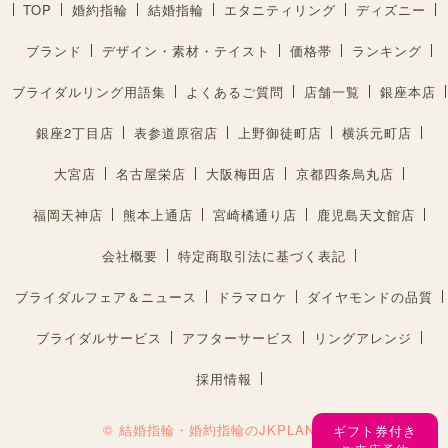
TOP
婚約指輪
結婚指輪
エタニティリング
ディズニー
ブランド
デザイン・素材・テイスト
価格帯
ランキング
ブライダルリング用語集
よくあるご質問
店舗一覧
銀座本店
銀座2丁目店
表参道原宿店
上野御徒町店
横浜元町店
大宮店
名古屋栄店
大阪梅田店
京都四条烏丸店
福岡天神店
熊本上通店
宮崎橘通り店
鹿児島天文館店
会社概要
特定商取引法に基づく表記
ブライダルフェア＆ニュース
ドラマロケ
ダイヤモンドの品質
ブライダルサービス
アフターサービス
リングアレンジ
採用情報
© 結婚指輪・婚約指輪のJKPLANET®︎
ギフト券付き