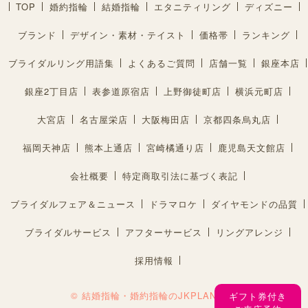
TOP
婚約指輪
結婚指輪
エタニティリング
ディズニー
ブランド
デザイン・素材・テイスト
価格帯
ランキング
ブライダルリング用語集
よくあるご質問
店舗一覧
銀座本店
銀座2丁目店
表参道原宿店
上野御徒町店
横浜元町店
大宮店
名古屋栄店
大阪梅田店
京都四条烏丸店
福岡天神店
熊本上通店
宮崎橘通り店
鹿児島天文館店
会社概要
特定商取引法に基づく表記
ブライダルフェア＆ニュース
ドラマロケ
ダイヤモンドの品質
ブライダルサービス
アフターサービス
リングアレンジ
採用情報
© 結婚指輪・婚約指輪のJKPLANET®︎
ギフト券付き