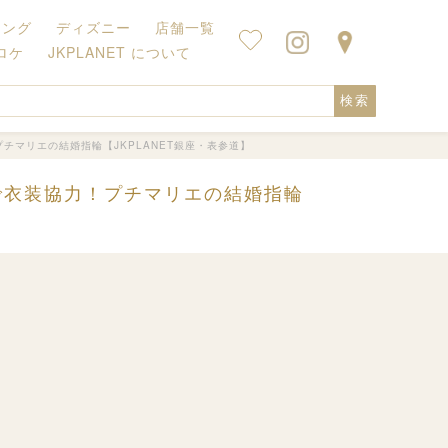
キング
ディズニー
店舗一覧
ロケ
JKPLANET について
検索
チマリエの結婚指輪【JKPLANET銀座・表参道】
で衣装協力！プチマリエの結婚指輪