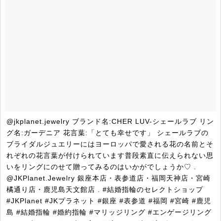
@jkplanet.jewelry ブランド名:CHER LUV-シェールラブ リン
グ名:ガーデニア 花言葉:「とても幸せです」 シェールラブの
ブライダルジュエリーにはヨーロッパで愛される花の名前とそ
れぞれの花言葉が付けられています普段素直に伝えられない思
いをリングにのせて贈ってみるのはいかがでしょうか♡ .
@JKPlanet.Jewelry 銀座本店・表参道店・福岡天神店・宮崎
橘通り店・鹿児島天文館店 . #結婚指輪のセレクトショップ
#JKPlanet #JKプラネット #銀座 #表参道 #福岡 #宮崎 #鹿児
島 #結婚指輪 #婚約指輪 #マリッジリング #エンゲージリング