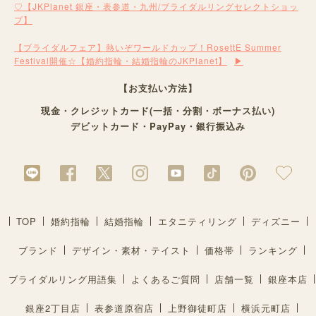
♡【JKPlanet 銀座・表参道・九州/ブライダルリングセレクトショッ
プ】
【ブライダルフェア】熱いぞワールドカップ！RosettE Summer
Festival開催☆【婚約指輪・結婚指輪のJKPlanet】
【お支払い方法】
現金・クレジットカード(一括・分割・ボーナス払い)
デビットカード・PayPay・銀行振込み
TOP
婚約指輪
結婚指輪
エタニティリング
ディズニー
ブランド
デザイン・素材・テイスト
価格帯
ランキング
ブライダルリング用語集
よくあるご質問
店舗一覧
銀座本店
銀座2丁目店
表参道原宿店
上野御徒町店
横浜元町店