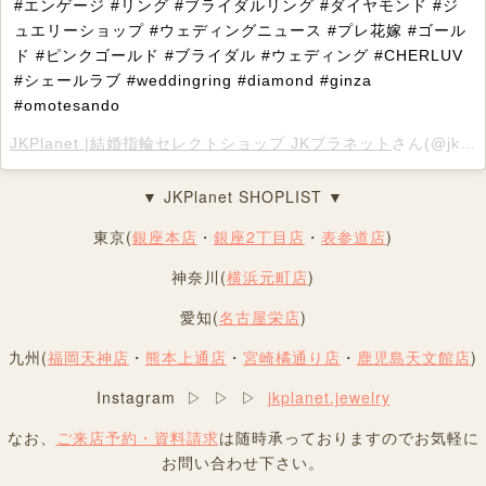
#エンゲージ #リング #ブライダルリング #ダイヤモンド #ジ
ュエリーショップ #ウェディングニュース #プレ花嫁 #ゴール
ド #ピンクゴールド #ブライダル #ウェディング #CHERLUV
#シェールラブ #weddingring #diamond #ginza
#omotesando
JKPlanet |結婚指輪セレクトショップ JKプラネット
さん(@jkplanet.jewelry)がシェアした投稿 –
▼ JKPlanet SHOPLIST ▼
東京(
銀座本店
・
銀座2丁目店
・
表参道店
)
神奈川(
横浜元町店
)
愛知(
名古屋栄店
)
九州(
福岡天神店
・
熊本上通店
・
宮崎橘通り店
・
鹿児島天文館店
)
Instagram ▷ ▷ ▷
jkplanet.jewelry
なお、
ご来店予約・資料請求
は随時承っておりますのでお気軽に
お問い合わせ下さい。