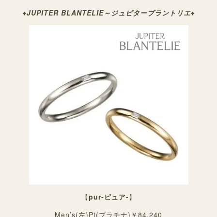
♦
JUPITER BLANTELIE～ジュピターブラントリエ
♦
【
pur-ピュア-
】
Men’s(左)Pt(プラチナ)￥84,240