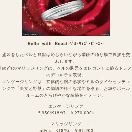
Belle with Beast-ﾍﾞﾙ･ｳｨｽﾞ･ﾋﾞｰｽﾄ-
盛装をしたベルと野獣は恥じらいながら階段の踊り場で挨拶を交
わします。
lady’sのマリッジリングは、ベルの胸元をエレガントに飾るドレス
のデコルテを表現。
エンゲージリングは、立体的な腕の形状やミルのダイヤセッティ
ングで「美女と野獣」の物語の様々な場面を彩る、お城やボール
ルームのきらびやかな装飾をイメージ。
エンゲージリング
Pt950/K18YG ￥270,000~
マリッジリング
lady’s K18YG ￥97,200