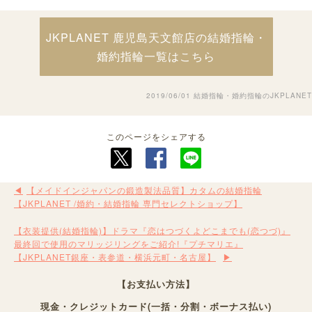
JKPLANET 鹿児島天文館店の結婚指輪・
婚約指輪一覧はこちら
2019/06/01
結婚指輪・婚約指輪のJKPLANET
このページをシェアする
【メイドインジャパンの鍛造製法品質】カタムの結婚指輪
【JKPLANET /婚約・結婚指輪 専門セレクトショップ】
【衣装提供(結婚指輪)】ドラマ『恋はつづくよどこまでも(恋つづ)』
最終回で使用のマリッジリングをご紹介!『プチマリエ』
【JKPLANET銀座・表参道・横浜元町・名古屋】
【お支払い方法】
現金・クレジットカード(一括・分割・ボーナス払い)