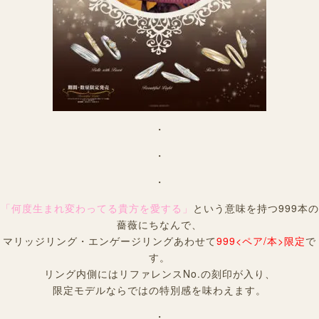
・
・
・
「何度生まれ変わってる貴方を愛する」
という意味を持つ999本の
薔薇にちなんで、
マリッジリング・エンゲージリングあわせて
999<ペア/本>限定
で
す。
リング内側にはリファレンスNo.の刻印が入り、
限定モデルならではの特別感を味わえます。
・