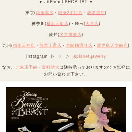
▼ JKPlanet SHOPLIST ▼
東京(
銀座本店
・
銀座2丁目店
・
表参道店
)
神奈川(
横浜元町店
)・埼玉(
大宮店
)
愛知(
名古屋栄店
)
九州(
福岡天神店
・
熊本上通店
・
宮崎橘通り店
・
鹿児島天文館店
)
Instagram ▷ ▷ ▷
jkplanet.jewelry
なお、
ご来店予約・資料請求
は随時承っておりますのでお気軽に
お問い合わせ下さい。