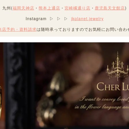
九州(
福岡天神店
・
熊本上通店
・
宮崎橘通り店
・
鹿児島天文館店
)
Instagram ▷ ▷ ▷
jkplanet.jewelry
来店予約・資料請求
は随時承っておりますのでお気軽にお問い合わ