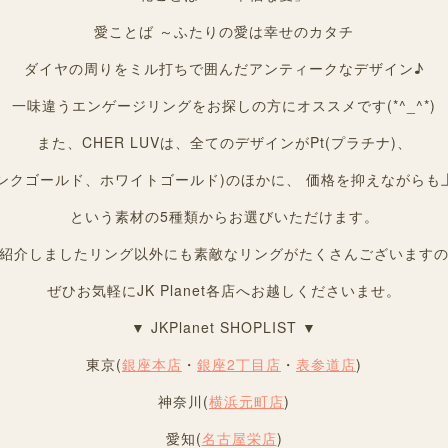
愛ことば ～ふたりの愛は幸せのカタチ
ダイヤの周りをミル打ちで囲んだアンティークなデザイン♪
一味違うエンゲージリングをお探しの方にオススメです(*^_^*)
また、CHER LUVは、全てのデザインがPt(プラチナ)、
ピンクゴールド、ホワイトゴールド)のほかに、 価格を抑えながらも上
という素材の5種類からお選びいただけます。
紹介しましたリング以外にも素敵なリングがたくさんございます
ぜひお気軽にJK Planet各店へお越しくださいませ。
▼ JKPlanet SHOPLIST ▼
東京(
銀座本店
・
銀座2丁目店
・
表参道店
)
神奈川(
横浜元町店
)
愛知(
名古屋栄店
)