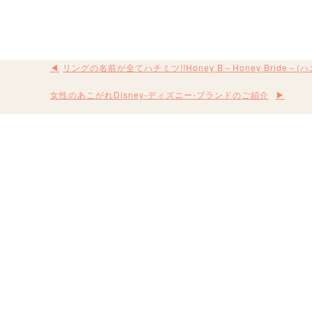
リングの名前が全てハチミツ!!Honey B～Honey Bride～(
女性のあこがれDisney-ディズニー-ブランドのご紹介