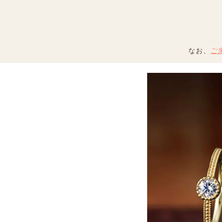
なお、
ご