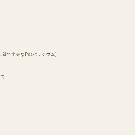
質で丈夫なPd(パラジウム)
ので、