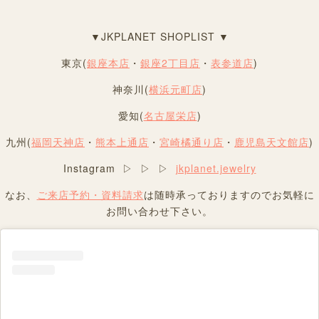
▼JKPLANET SHOPLIST ▼
東京(
銀座本店
・
銀座2丁目店
・
表参道店
)
神奈川(
横浜元町店
)
愛知(
名古屋栄店
)
九州(
福岡天神店
・
熊本上通店
・
宮崎橘通り店
・
鹿児島天文館店
)
Instagram ▷ ▷ ▷
jkplanet.jewelry
なお、
ご来店予約・資料請求
は随時承っておりますのでお気軽に
お問い合わせ下さい。