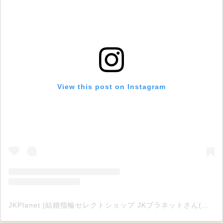
View this post on Instagram
JKPlanet |結婚指輪セレクトショップ JKプラネットさん(@jkplanet.jewelry)がシェアした投稿