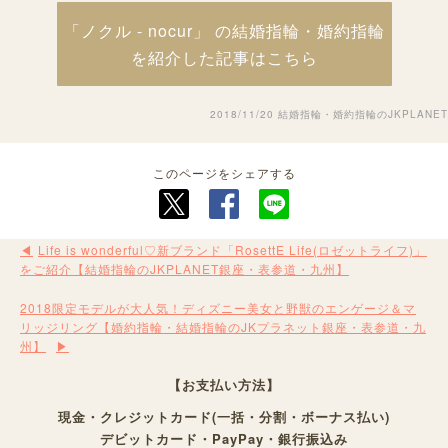
「ノクル - nocur」 の結婚指輪・婚約指輪
を紹介した記事はこちら
2018/11/20
結婚指輪・婚約指輪のJKPLANET
このページをシェアする
Life is wonderful♡新ブランド「RosettE Life(ロゼットライフ)」
をご紹介【結婚指輪のJKPLANET銀座・表参道・九州】
2018限定モデルが大人気！ディズニー美女と野獣のエンゲージ＆マ
リッジリング【婚約指輪・結婚指輪のJKプラネット銀座・表参道・九
州】
【お支払い方法】
現金・クレジットカード(一括・分割・ボーナス払い)
デビットカード・PayPay・銀行振込み