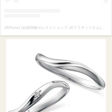
JKPlanet |結婚指輪セレクトショップ JKプラネットさん(@jkplanet.jewelry)がシェアした投稿