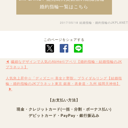
婚約指輪一覧はこちら
2017/05/18
結婚指輪・婚約指輪のJKPLANET
このページをシェアする
繊細なデザインで人気のAbHeri/アベリ【婚約指輪・結婚指輪のJK
プラネット】
人気急上昇中☆「ディズニー 美女と野獣」ブライダルリング【結婚指
輪・婚約指輪のJKプラネット東京 銀座・表参道・九州 福岡天神他】
【お支払い方法】
現金・クレジットカード(一括・分割・ボーナス払い)
デビットカード・PayPay・銀行振込み