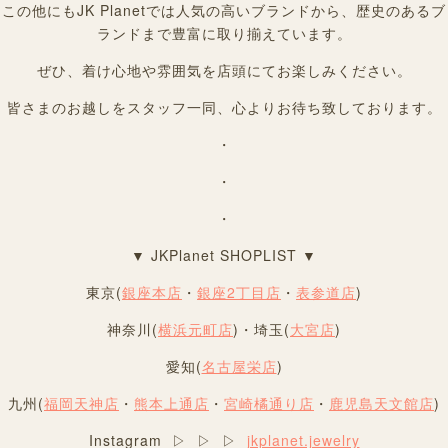
この他にもJK Planetでは人気の高いブランドから、歴史のあるブ
ランドまで豊富に取り揃えています。
ぜひ、着け心地や雰囲気を店頭にてお楽しみください。
皆さまのお越しをスタッフ一同、心よりお待ち致しております。
・
・
・
▼ JKPlanet SHOPLIST ▼
東京(
銀座本店
・
銀座2丁目店
・
表参道店
)
神奈川(
横浜元町店
)・埼玉(
大宮店
)
愛知(
名古屋栄店
)
九州(
福岡天神店
・
熊本上通店
・
宮崎橘通り店
・
鹿児島天文館店
)
Instagram ▷ ▷ ▷
jkplanet.jewelry