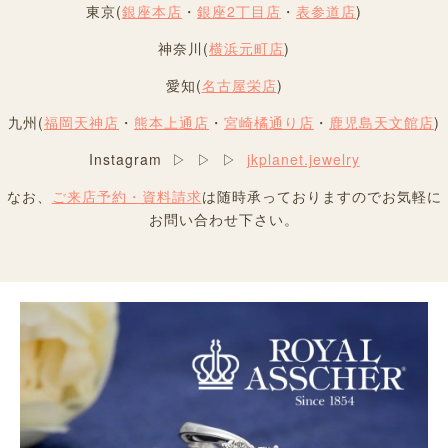
東京(
銀座本店
・
銀座2丁目店
・
表参道店
)
神奈川(
横浜元町店
)
愛知(
名古屋栄店
)
九州(
福岡天神店
・
熊本上通店
・
宮崎橘通り店
・
鹿児島天文館店
)
Instagram ▷ ▷ ▷
jkplanet.jewelry
なお、
ご来店予約・資料請求
は随時承っておりますのでお気軽に
お問い合わせ下さい。