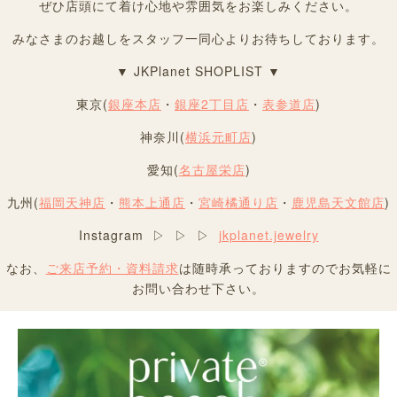
ぜひ店頭にて着け心地や雰囲気をお楽しみください。
みなさまのお越しをスタッフ一同心よりお待ちしております。
▼ JKPlanet SHOPLIST ▼
東京(
銀座本店
・
銀座2丁目店
・
表参道店
)
神奈川(
横浜元町店
)
愛知(
名古屋栄店
)
九州(
福岡天神店
・
熊本上通店
・
宮崎橘通り店
・
鹿児島天文館店
)
Instagram ▷ ▷ ▷
jkplanet.jewelry
なお、
ご来店予約・資料請求
は随時承っておりますのでお気軽に
お問い合わせ下さい。