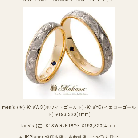
men’s (右) K18WG(ホワイトゴールド)×K18YG(イエローゴール
ド) ¥193,320(4mm)
lady’s (左) K18WG×K18YG ¥193,320(4mm)
※ JKPlanet 銀座本店・表参道店にてお取り扱い