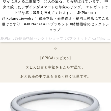
やかに見える二重星で「北天の宝石」とも呼ばれています。 中
央で絞ったデザインがスマートな印象のリング。 エレガントで
上品な感じ印象を与えてくれます。 . JKPlanet（
@jkplanet.jewelry ）銀座本店・表参道店・福岡天神店にてご覧
頂けます♡ . #JKPlanet #JKプラネット #結婚指輪のセレクトシ
ョップ
JKPlanet®︎結婚指輪セレクトショップ JKプラネット
さん(@jkplanet.jewelry)がシェアした投稿 –
☆
【SPICA<スピカ>】
スピカは富と幸福をもたらす星で、
おとめ座の中で最も明るく輝く恒星です。