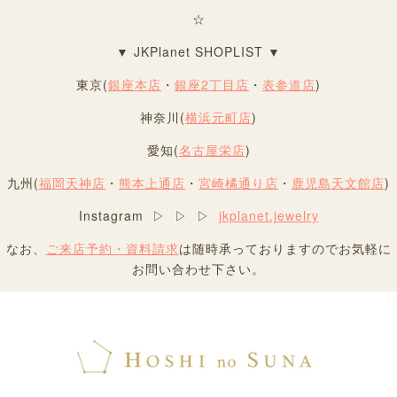
☆
▼ JKPlanet SHOPLIST ▼
東京(
銀座本店
・
銀座2丁目店
・
表参道店
)
神奈川(
横浜元町店
)
愛知(
名古屋栄店
)
九州(
福岡天神店
・
熊本上通店
・
宮崎橘通り店
・
鹿児島天文館店
)
Instagram ▷ ▷ ▷
jkplanet.jewelry
なお、
ご来店予約・資料請求
は随時承っておりますのでお気軽に
お問い合わせ下さい。