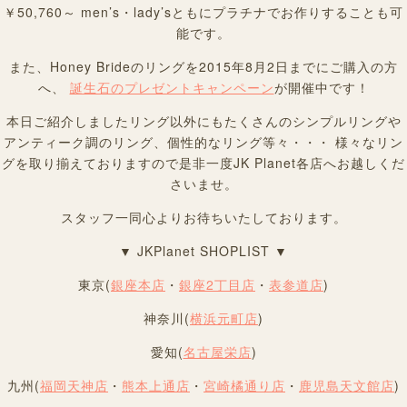
￥50,760～ men’s・lady’sともにプラチナでお作りすることも可
能です。
また、Honey Brideのリングを2015年8月2日までにご購入の方
へ、
誕生石のプレゼントキャンペーン
が開催中です！
本日ご紹介しましたリング以外にもたくさんのシンプルリングや
アンティーク調のリング、個性的なリング等々・・・ 様々なリン
グを取り揃えておりますので是非一度JK Planet各店へお越しくだ
さいませ。
スタッフ一同心よりお待ちいたしております。
▼ JKPlanet SHOPLIST ▼
東京(
銀座本店
・
銀座2丁目店
・
表参道店
)
神奈川(
横浜元町店
)
愛知(
名古屋栄店
)
九州(
福岡天神店
・
熊本上通店
・
宮崎橘通り店
・
鹿児島天文館店
)