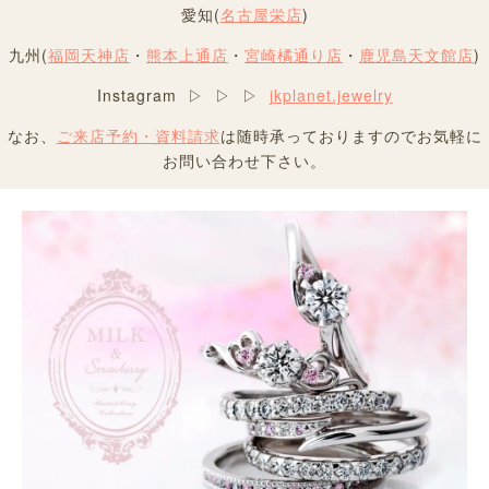
愛知(
名古屋栄店
)
九州(
福岡天神店
・
熊本上通店
・
宮崎橘通り店
・
鹿児島天文館店
)
Instagram ▷ ▷ ▷
jkplanet.jewelry
なお、
ご来店予約・資料請求
は随時承っておりますのでお気軽に
お問い合わせ下さい。