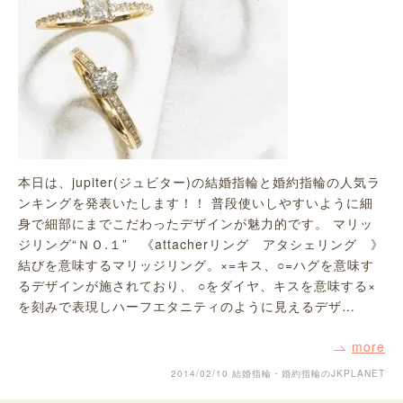
本日は、jupiter(ジュビター)の結婚指輪と婚約指輪の人気ラ
ンキングを発表いたします！！ 普段使いしやすいように細
身で細部にまでこだわったデザインが魅力的です。 マリッ
ジリング“ＮＯ.１” 《attacherリング アタシェリング 》
結びを意味するマリッジリング。×=キス、○=ハグを意味す
るデザインが施されており、 ○をダイヤ、キスを意味する×
を刻みで表現しハーフエタニティのように見えるデザ…
more
2014/02/10
結婚指輪・婚約指輪のJKPLANET