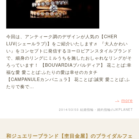
今回は、アンティーク調のデザインが人気の【CHER
LUV(シェールラブ)】をご紹介いたします♬ 『大人かわい
い』をコンセプトに発信するヨーロピアンスタイルブランド
で、細身のリングにミルうちを施したおしゃれなリングがそ
ろっています！ 【BOUVARDIAブバルディア】 花ことば:幸
福な愛 愛ことば:ふたりの愛は幸せのカタチ
【CAMPANULEカンパニュラ】 花ことば:誠実 愛ことば:ふ
たりで奏で…
more
2014/03/03
結婚指輪・婚約指輪のJKPLANET
和ジュエリーブランド【杢目金屋】のブライダルフェ