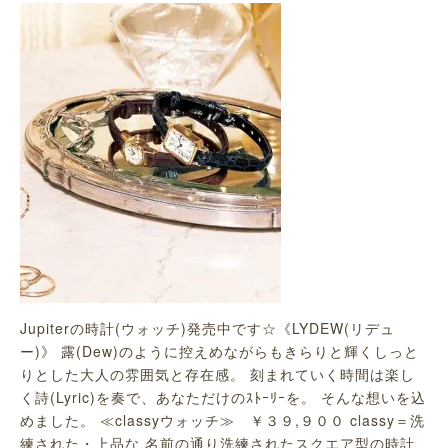
Jupiterの時計(ウォッチ)発売中です☆《LYDEW(リデュ
ー)》 露(Dew)のように控えめながらもきらりと輝くしっと
りとした大人の雰囲気と存在感。 刻まれていく時間は楽し
く詩(Lyric)を奏で、あなただけのｽﾄｰﾘｰを。 そんな想いを込
めました。 ≪classyウォッチ≫ ￥３９,９００ classy＝洗
練された・上品な 名前の通り洗練されたスクエア型の時計