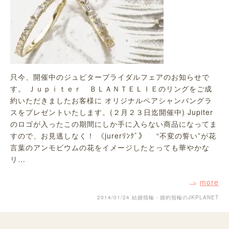
只今、開催中のジュピターブライダルフェアのお知らせで
す。 Ｊｕｐｉｔｅｒ ＢＬＡＮＴＥＬＩＥのリングをご成
約いただきましたお客様に オリジナルペアシャンパングラ
スをプレゼントいたします。(２月２３日迄開催中) Jupiter
のロゴが入ったこの期間にしか手に入らない商品になってま
すので、お見逃しなく！ 《jurerﾘﾝｸﾞ》 “不変の誓い”が花
言葉のアンモビウムの花をイメージしたとっても華やかな
リ…
more
2014/01/24
結婚指輪・婚約指輪のJKPLANET