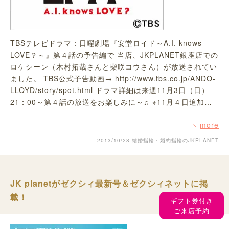
TBSテレビドラマ：日曜劇場『安堂ロイド～A.I. knows
LOVE？～』第４話の予告編で 当店、JKPLANET銀座店での
ロケシーン（木村拓哉さんと柴咲コウさん）が放送されてい
ました。 TBS公式予告動画→ http://www.tbs.co.jp/ANDO-
LLOYD/story/spot.html ドラマ詳細は来週11月3日（日）
21：00～第４話の放送をお楽しみに～♫ ※11月４日追加…
more
2013/10/28
結婚指輪・婚約指輪のJKPLANET
JK planetがゼクシィ最新号＆ゼクシィネットに掲
載！
ギフト券付き
ご来店予約