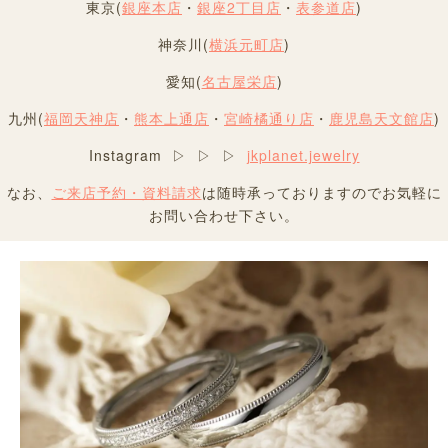
東京(
銀座本店
・
銀座2丁目店
・
表参道店
)
神奈川(
横浜元町店
)
愛知(
名古屋栄店
)
九州(
福岡天神店
・
熊本上通店
・
宮崎橘通り店
・
鹿児島天文館店
)
Instagram ▷ ▷ ▷
jkplanet.jewelry
なお、
ご来店予約・資料請求
は随時承っておりますのでお気軽に
お問い合わせ下さい。