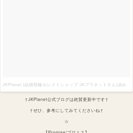
JKPlanet |結婚指輪セレクトショップ JKプラネットさん(@jkplanet.jewelry)がシェアした投稿
↑JKPlanet公式ブログは絶賛更新中です↑
↑ぜひ、参考にしてみてくださいね↑
☆
【Promise/プロミス】