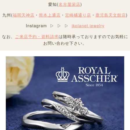
愛知(
名古屋栄店
)
九州(
福岡天神店
・
熊本上通店
・
宮崎橘通り店
・
鹿児島天文館店
)
Instagram ▷ ▷ ▷
jkplanet.jewelry
なお、
ご来店予約・資料請求
は随時承っておりますのでお気軽に
お問い合わせ下さい。