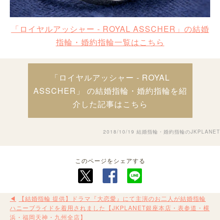
「ロイヤルアッシャー - ROYAL ASSCHER」の結婚
指輪・婚約指輪一覧はこちら
「ロイヤルアッシャー - ROYAL
ASSCHER」 の結婚指輪・婚約指輪を紹
介した記事はこちら
2018/10/19
結婚指輪・婚約指輪のJKPLANET
このページをシェアする
【結婚指輪 提供】ドラマ『大恋愛』にて主演のお二人が結婚指輪
ハニーブライドを着用されました【JKPLANET銀座本店・表参道・横
浜・福岡天神・九州全店】