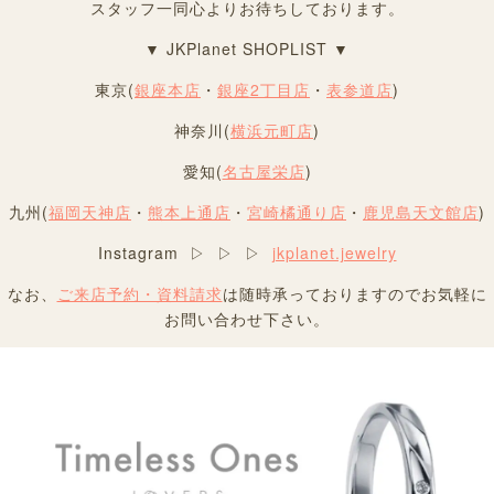
スタッフ一同心よりお待ちしております。
▼ JKPlanet SHOPLIST ▼
東京(
銀座本店
・
銀座2丁目店
・
表参道店
)
神奈川(
横浜元町店
)
愛知(
名古屋栄店
)
九州(
福岡天神店
・
熊本上通店
・
宮崎橘通り店
・
鹿児島天文館店
)
Instagram ▷ ▷ ▷
jkplanet.jewelry
なお、
ご来店予約・資料請求
は随時承っておりますのでお気軽に
お問い合わせ下さい。