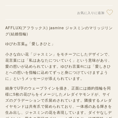
お気に入りに追加
AFFLUX(アフラックス) jasmine ジャスミンのマリッジリン
グ(結婚指輪)
ゆびわ言葉
「愛しきひと」
®
小さな白い花「ジャスミン」をモチーフにしたデザインで、
花言葉には「私はあなたについていく」という意味があり、
愛の想いが込められています。ゆびわ言葉®には「愛しきひ
とへの想いを指輪に込めてずっと身につけていけますよう
に」というメッセージが添えられています。
細身でU字のウェーブラインを描き、正面には婚約指輪を同
様に5枚の花びらをイメージしたメレダイヤモンドが、サイ
ズのグラデーションで爪留めされています。隣接するメレダ
イヤモンドは共有爪で留められており、一体感のある輝きを
生み出し、ジャスミンの花を表現しています。ダイヤなしデ