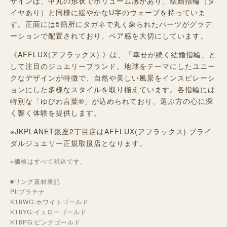
ザインは、甲丸の形状でボリューム感があり、結婚指輪（ダ
イヤあり）と同様に緩やかなU字のウェーブを持っていま
す。正面には5箇所にタガネで丸く象られたパーツがグラデ
ーションで配置されており、ペア感を大切にしています。
《AFFLUX(アフラックス) 》は、「幸せが続く結婚指輪」と
して注目のジュエリーブランド。地球をテーマにしたユニー
クなデザインが特徴で、自然や美しい風景をインスピレーシ
ョンにした多様なスタイルを取り揃えています。各指輪には
特別な「ゆびわ言葉®」が込められており、選ぶ方の心に深
く響く体験を提供します。
※JKPLANET銀座2丁目店はAFFLUX(アフラックス) ブライ
ダルジュエリー正規取扱店となります。
※価格はすべて税込です。
■リング素材表記
Pt:プラチナ
K18WG:ホワイトゴールド
K18YG:イエローゴールド
K18PG:ピンクゴールド