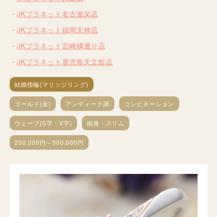
JKプラネット名古屋栄店
JKプラネット福岡天神店
JKプラネット宮崎橘通り店
JKプラネット鹿児島天文館店
結婚指輪(マリッジリング)
ゴールド(金)
アンティーク調
コンビネーション
ウェーブ(S字・V字)
細身・スリム
200,000円～300,000円