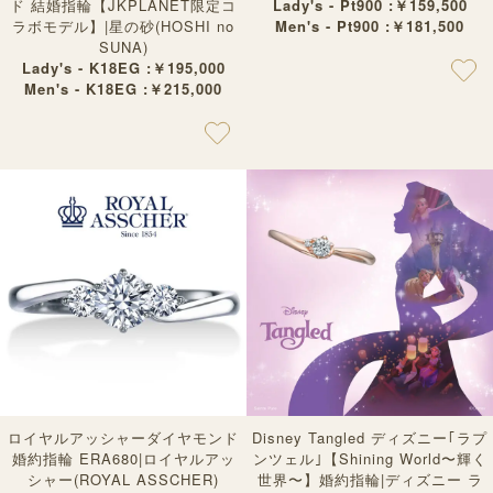
ド 結婚指輪【JKPLANET限定コ
Lady's - Pt900 :￥159,500
ラボモデル】|星の砂(HOSHI no
Men's - Pt900 :￥181,500
SUNA)
Lady's - K18EG :￥195,000
Men's - K18EG :￥215,000
ロイヤルアッシャーダイヤモンド
Disney Tangled ディズニー｢ラプ
婚約指輪 ERA680|ロイヤルアッ
ンツェル｣【Shining World〜輝く
シャー(ROYAL ASSCHER)
世界〜】婚約指輪|ディズニー ラ