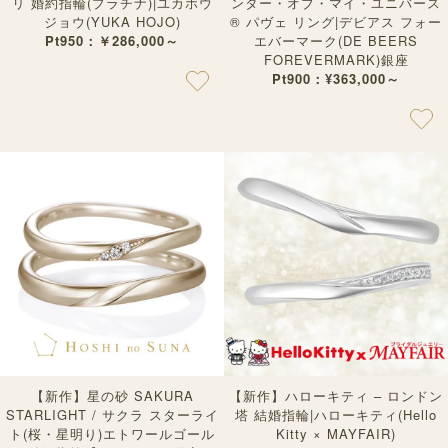
リ 婚約指輪(プラチナ)|ユカホウ
ンター・オブ・マイ・ユニバース
ジョウ(YUKA HOJO)
® パヴェ リング|デビアス フォー
Pt950：￥286,000～
エバーマーク(DE BEERS
FOREVERMARK)銀座
Pt900：¥363,000～
【新作】星の砂 SAKURA
【新作】ハローキティ – ロンドン
STARLIGHT / サクラ スターライ
塔 結婚指輪|ハローキティ(Hello
ト(桜・星明り)エトワールゴール
Kitty × MAYFAIR)