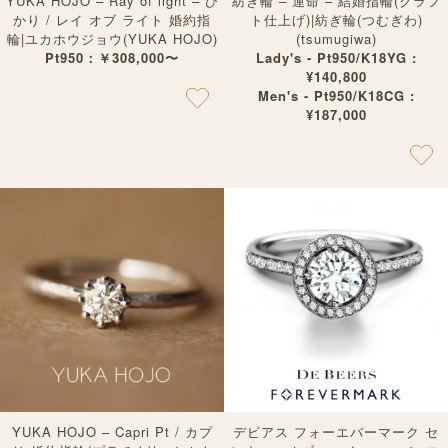
YUKA HOJO – Ray of light – ひ
紡ぎ輪 – 運命 – 結婚指輪(クラフ
かり / レイ オブ ライト 婚約指
ト仕上げ)|紡ぎ輪(つむぎわ)
輪|ユカホウジョウ(YUKA HOJO)
(tsumugiwa)
Pt950：￥308,000〜
Lady's - Pt950/K18YG :
¥140,800
Men's - Pt950/K18CG :
¥187,000
YUKA HOJO – Capri Pt / カプ
デビアス フォーエバーマーク セ