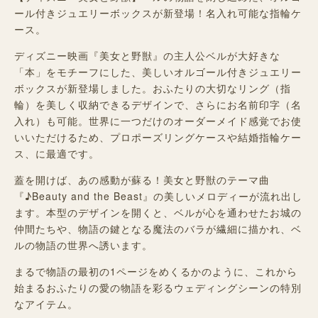
ール付きジュエリーボックスが新登場！名入れ可能な指輪ケ
ース。
ディズニー映画『美女と野獣』の主人公ベルが大好きな
「本」をモチーフにした、美しいオルゴール付きジュエリー
ボックスが新登場しました。おふたりの大切なリング（指
輪）を美しく収納できるデザインで、さらにお名前印字（名
入れ）も可能。世界に一つだけのオーダーメイド感覚でお使
いいただけるため、プロポーズリングケースや結婚指輪ケー
ス、に最適です。
蓋を開けば、あの感動が蘇る！美女と野獣のテーマ曲
『♪Beauty and the Beast』の美しいメロディーが流れ出し
ます。本型のデザインを開くと、ベルが心を通わせたお城の
仲間たちや、物語の鍵となる魔法のバラが繊細に描かれ、ベ
ルの物語の世界へ誘います。
まるで物語の最初の1ページをめくるかのように、これから
始まるおふたりの愛の物語を彩るウェディングシーンの特別
なアイテム。