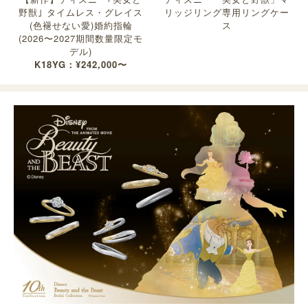
野獣｣ タイムレス・グレイス
リッジリング専用リングケー
(色褪せない愛)婚約指輪
ス
(2026〜2027期間数量限定モ
デル)
K18YG：¥242,000〜