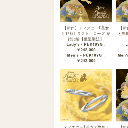
【新作】ディズニー｢美女
【新
と野獣｣ ラスト・ローズ 結
と野
婚指輪【鍛造製法】
Lady's - Pt/K18YG :
L
￥242,000
Men's - Pt/K18YG :
Men'
￥242,000
ディズニー｢美女と野獣｣
【新