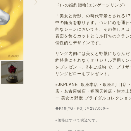
ド) -の婚約指輪(エンゲージリング)
「美女と野獣」の時代背景とされる1
中の随所を彩ります。ついに心を通わ
的なシーンにおいても、その美しさは
表面を飾るカットとミル打ちのクラシ
個性的なデザインです。
リング内側には美女と野獣にちなんだ
約特典にもれなくオリジナル専用リン
をプレゼント。3本ご成約 で、プリ
リングピローをプレゼント。
※JKPLANET銀座本店・銀座2丁
店・名古屋栄店・福岡天神店・熊本上
ー 美女と野獣 ブライダルコレクショ
◆K18(YG・PG) :￥297,000〜
※価格はすべて税込です。