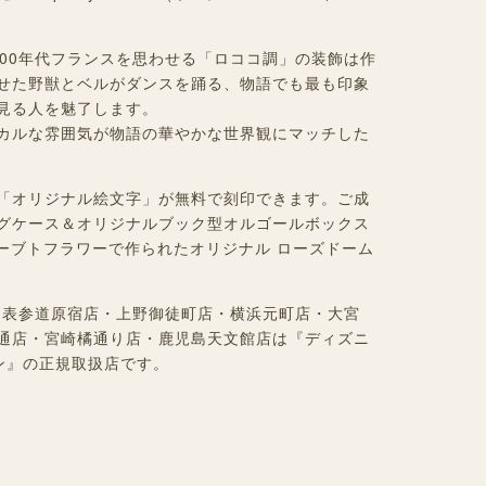
700年代フランスを思わせる「ロココ調」の装飾は作
せた野獣とベルがダンスを踊る、物語でも最も印象
見る人を魅了します。
カルな雰囲気が物語の華やかな世界観にマッチした
「オリジナル絵文字」が無料で刻印できます。ご成
グケース＆
オリジナルブック型オルゴールボックス
ザーブトフラワーで作られたオリジナル ローズドーム
目店・表参道原宿店・上野御徒町店・横浜元町店・大宮
通店・宮崎橘通り店・鹿児島天文館店は『ディズニ
ン』の正規取扱店です。