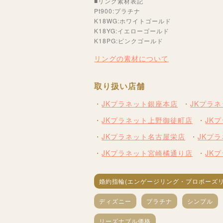
■リング素材表記
Pt900:プラチナ
K18WG:ホワイトゴールド
K18YG:イエローゴールド
K18PG:ピンクゴールド
リングの素材について
取り扱い店舗
JKプラネット銀座本店
JKプラ
JKプラネット上野御徒町店
JK
JKプラネット名古屋栄店
JKプ
JKプラネット宮崎橘通り店
JK
婚約指輪(エンゲージリング・プロポーズリ
ディズニー
プラチナ
シンプル
リーズナブル価格