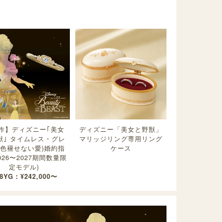
作】ディズニー｢美女
ディズニー「美女と野獣」
獣｣ タイムレス・グレ
マリッジリング専用リング
(色褪せない愛)婚約指
ケース
2026〜2027期間数量限
定モデル)
8YG：¥242,000〜