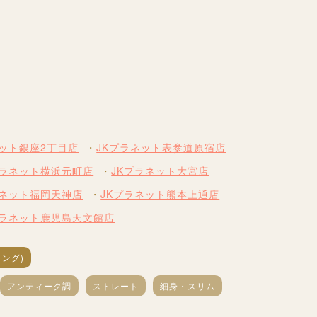
ネット銀座2丁目店
JKプラネット表参道原宿店
プラネット横浜元町店
JKプラネット大宮店
ラネット福岡天神店
JKプラネット熊本上通店
プラネット鹿児島天文館店
ング)
アンティーク調
ストレート
細身・スリム