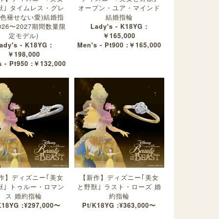
獣｣ タイムレス・グレ
オープン・ユア・マインド
(色褪せない愛)結婚指
結婚指輪
2026〜2027期間数量限
Lady's - K18YG :
定モデル)
￥165,000
ady's - K18YG :
Men's - Pt900 :￥165,000
￥198,000
 - Pt950 :￥132,000
作】ディズニー｢美女
【新作】ディズニー｢美女
獣｣ トゥルー・ロマン
と野獣｣ ラスト・ローズ 婚
ス 婚約指輪
約指輪
K18YG :¥297,000〜
Pt/K18YG :¥363,000〜