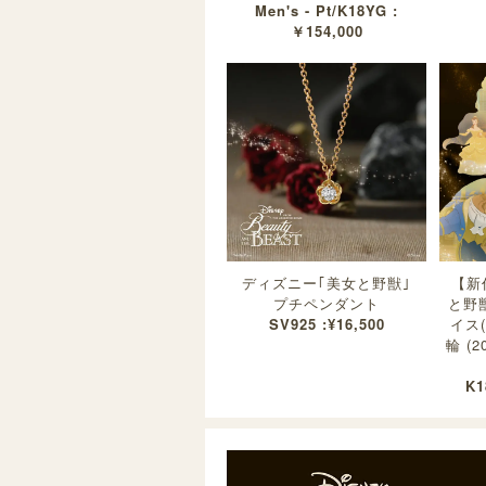
Men's - Pt/K18YG :
￥154,000
ディズニー｢美女と野獣｣
【新
プチペンダント
と野
SV925 :¥16,500
イス
輪 (
K1