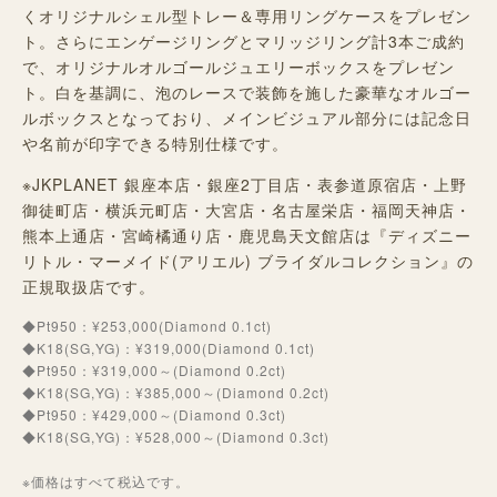
くオリジナルシェル型トレー＆専用リングケースをプレゼン
ト。さらにエンゲージリングとマリッジリング計3本ご成約
で、オリジナルオルゴールジュエリーボックスをプレゼン
ト。白を基調に、泡のレースで装飾を施した豪華なオルゴー
ルボックスとなっており、メインビジュアル部分には記念日
や名前が印字できる特別仕様です。
※JKPLANET 銀座本店・銀座2丁目店・表参道原宿店・上野
御徒町店・横浜元町店・大宮店・名古屋栄店・福岡天神店・
熊本上通店・宮崎橘通り店・鹿児島天文館店は『ディズニー
リトル・マーメイド(アリエル) ブライダルコレクション』の
正規取扱店です。
◆Pt950：¥253,000(Diamond 0.1ct)
◆K18(SG,YG)：¥319,000(Diamond 0.1ct)
◆Pt950：¥319,000～(Diamond 0.2ct)
◆K18(SG,YG)：¥385,000～(Diamond 0.2ct)
◆Pt950：¥429,000～(Diamond 0.3ct)
◆K18(SG,YG)：¥528,000～(Diamond 0.3ct)
※価格はすべて税込です。