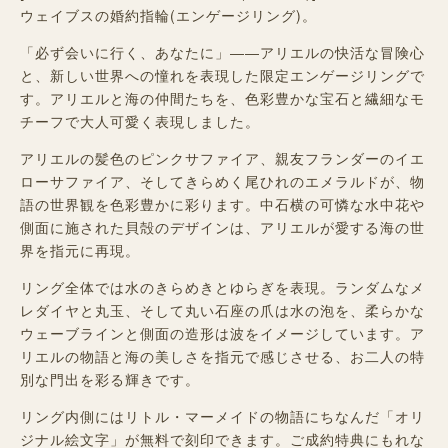
ウェイブスの婚約指輪(エンゲージリング)。
「必ず会いに行く、あなたに」――アリエルの快活な冒険心
と、新しい世界への憧れを表現した限定エンゲージリングで
す。アリエルと海の仲間たちを、色彩豊かな宝石と繊細なモ
チーフで大人可愛く表現しました。
アリエルの髪色のピンクサファイア、親友フランダーのイエ
ローサファイア、そしてきらめく尾ひれのエメラルドが、物
語の世界観を色彩豊かに彩ります。中石横の可憐な水中花や
側面に施された貝殻のデザインは、アリエルが愛する海の世
界を指元に再現。
リング全体では水のきらめきとゆらぎを表現。ランダムなメ
レダイヤと丸玉、そして丸い石座の爪は水の泡を、柔らかな
ウェーブラインと側面の造形は波をイメージしています。ア
リエルの物語と海の美しさを指元で感じさせる、お二人の特
別な門出を彩る輝きです。
リング内側にはリトル・マーメイドの物語にちなんだ「オリ
ジナル絵文字」が無料で刻印できます。ご成約特典にもれな