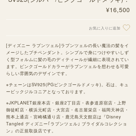
¥16,500
お気に入りに追加
[ディズニー ラプンツェル]ラプンツェルの長い魔法の髪をイ
メージしたプチペンダント。シンプルで身につけやすいしず
く型フォルムに髪の毛のディティールが繊細に表現されてい
ます。ピンクゴールドカラーがラプンツェルを想わせる可愛
らしい雰囲気のデザインです。
※チェーンはSV925(PGピンクゴールドメッキ)。石は、キュ
ービックジルコニアとなっております。
※JKPLANET
銀座本店・銀座
2
丁目店・表参道原宿店・上野
御徒町店・横浜元町店・大宮店・名古屋栄店・福岡天神店・
熊本上通店・宮崎橘通り店・鹿児島天文館店は『
Disney
Tangled
ディズニー｢ラプンツェル｣
ブライダルコレクショ
ン』の正規取扱店です。