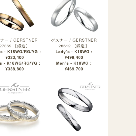
ナー / GERSTNER
ゲスナー / GERSTNER
27369 【鍛造】
28612 【鍛造】
’s - K18WG/RG/YG :
Lady’s - K18WG :
¥323,400
¥499,400
s - K18WG/RG/YG :
Men’s - K18WG :
¥338,800
¥469,700