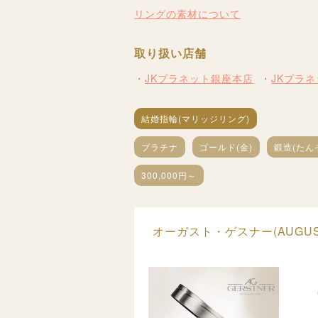
リングの素材について
取り扱い店舗
JKプラネット銀座本店
JKプラ
結婚指輪(マリッジリング)
プラチナ
ゴールド(金)
鍛造(たん
300,000円～
オーガスト・ゲスナー(AUGUS