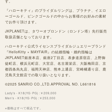
す。
『ハローキティ』のブライダルリングは、プラチナ、イエロ
ーゴールド、ピンクゴールドの中からお客様のお好みの素材
でお作り頂けます。
JKPLANETは、タワーオブロンドン（ロンドン塔）先行販売
取扱店舗となっております。
ハローキティ公式ライセンスブライダルジュエリーブランド
『HelloKitty × MAYFAIR』の結婚指輪・婚約指輪は
JKPLANET銀座本店、銀座2丁目店、表参道原宿店、上野御
徒町店、横浜元町店、大宮店、名古屋栄店、大阪梅田店、京
都四条烏丸店、福岡天神店、熊本上通店、宮崎橘通り店、鹿
児島天文館店での取り扱いとなります。
©2025 SANRIO CO.,LTD.APPROVAL NO. L661816
Lady's - K18(YG･PG) :￥209,000
Men's - K18(YG･PG) :￥253,000
※価格はすべて税込です。