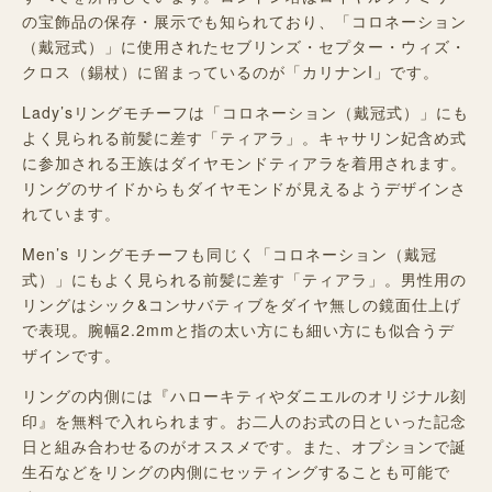
の宝飾品の保存・展示でも知られており、「コロネーション
（戴冠式）」に使用されたセブリンズ・セプター・ウィズ・
クロス（錫杖）に留まっているのが「カリナンI」です。
Lady’sリングモチーフは「コロネーション（戴冠式）」にも
よく見られる前髪に差す「ティアラ」。キャサリン妃含め式
に参加される王族はダイヤモンドティアラを着用されます。
リングのサイドからもダイヤモンドが見えるようデザインさ
れています。
Men’s リングモチーフも同じく「コロネーション（戴冠
式）」にもよく見られる前髪に差す「ティアラ」。男性用の
リングはシック&コンサバティブをダイヤ無しの鏡面仕上げ
で表現。腕幅2.2mmと指の太い方にも細い方にも似合うデ
ザインです。
リングの内側には『ハローキティやダニエルのオリジナル刻
印』を無料で入れられます。お二人のお式の日といった記念
日と組み合わせるのがオススメです。また、オプションで誕
生石などをリングの内側にセッティングすることも可能で