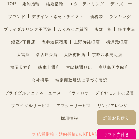
TOP
婚約指輪
結婚指輪
エタニティリング
ディズニー
ブランド
デザイン・素材・テイスト
価格帯
ランキング
ブライダルリング用語集
よくあるご質問
店舗一覧
銀座本店
銀座2丁目店
表参道原宿店
上野御徒町店
横浜元町店
大宮店
名古屋栄店
大阪梅田店
京都四条烏丸店
福岡天神店
熊本上通店
宮崎橘通り店
鹿児島天文館店
会社概要
特定商取引法に基づく表記
ブライダルフェア＆ニュース
ドラマロケ
ダイヤモンドの品質
ブライダルサービス
アフターサービス
リングアレンジ
詳細お見積り
採用情報
© 結婚指輪・婚約指輪のJKPLANET®︎
ギフト券付き