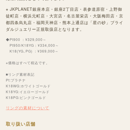
※ JKPLANET銀座本店・銀座2丁目店・表参道原宿・上野御
徒町店・横浜元町店・大宮店・名古屋栄店・大阪梅田店・京
都四条烏丸店・福岡天神店・熊本上通店は「星の砂」ブライ
ダルジュエリー正規取扱店となります。
◆Pt900 ：¥329,000～
Pt950/K18YG：¥334,000～
K18(YG､PG) ：¥369,000～
※価格はすべて税込です。
■リング素材表記
Pt:プラチナ
K18WG:ホワイトゴールド
K18YG:イエローゴールド
K18PG:ピンクゴールド
リングの素材について
取り扱い店舗