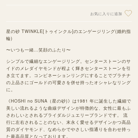
お気に入りに追加
星の砂 TWINKLE[トゥインクル]のエンゲージリング(婚約指
輪)
〜いつも一緒…笑顔のふたり〜
シンプルで繊細なエンゲージリング。センターストーンのサ
イドのメレダイヤモンドが程よく輝きセンターストーンを引
き立てます。コンビネーションリングにすることでプラチナ
の上品さにゴールドの可愛さを併せ持ったオシャレなリング
に。
《HOSHI no SUNA（星の砂)》
は1981 年に誕生した
繊細で
美しい流れるような曲線デザインが特徴的な、
女性に最もふ
さわしいとされるブライダルジュエリーブランドです。
流
行に左右されることのない、末永く愛せるデザインかつ高品
質のダイヤモンド、なめらかでやさしい指通りを合わせ持っ
た最高品質となっております。