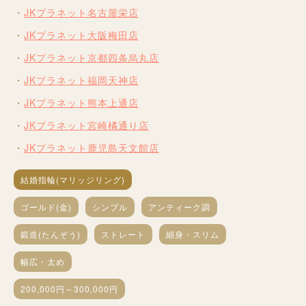
JKプラネット名古屋栄店
JKプラネット大阪梅田店
JKプラネット京都四条烏丸店
JKプラネット福岡天神店
JKプラネット熊本上通店
JKプラネット宮崎橘通り店
JKプラネット鹿児島天文館店
結婚指輪(マリッジリング)
ゴールド(金)
シンプル
アンティーク調
鍛造(たんぞう)
ストレート
細身・スリム
幅広・太め
200,000円～300,000円