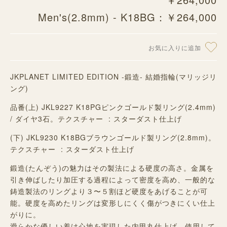
Men's(2.8mm) - K18BG：￥264,000
お気に入りに追加
JKPLANET LIMITED EDITION -鍛造- 結婚指輪(マリッジリ
ング)
品番(上) JKL9227 K18PGピンクゴールド製リング(2.4mm)
/ ダイヤ3石。テクスチャー : スターダスト仕上げ
(下) JKL9230 K18BGブラウンゴールド製リング(2.8mm)。
テクスチャー : スターダスト仕上げ
鍛造(たんぞう)の魅力はその製法による硬度の高さ。金属を
引き伸ばしたり加圧する過程によって密度を高め、一般的な
鋳造製法のリングより３〜５割ほど硬度をあげることが可
能。硬度を高めたリングは変形しにくく傷がつきにくい仕上
がりに。
滑らかな優しい着け心地を実現した内甲丸仕上げ。使用して