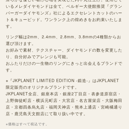
いるメレダイヤモンドは全て、ベルギー大使館推奨『グラン
バーガーダイヤモンズ』社によるエクセレントカットのハー
ト＆キューピッド。ワンランク上の煌めきをお約束いたしま
す。
リング幅は2mm、2.4mm、2.8mm、3.8mmの4種類からお
選び頂けます。
お好みで素材、テクスチャー、ダイヤモンドの数を変更した
り、自分好みでアレンジも可能。
おふたりだけの一生物のリングにきっと出会えるブランドで
す。
※『JKPLANET LIMITED EDITION -鍛造-』はJKPLANET
限定販売のオリジナルブランドです。
JKPLANET全店、銀座本店・銀座2丁目店・表参道原宿店・
上野御徒町店・横浜元町店・大宮店・名古屋栄店・大阪梅田
店・京都四条烏丸店・福岡天神店・熊本上通店・宮崎橘通り
店・鹿児島天文館店にて取り扱い中です。
※価格はすべて税込です。