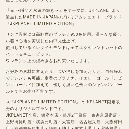
『光 〜瞬間と永遠の輝き〜』をテーマに、JKPLANETより
誕生したMADE IN JAPANのプレミアムジュエリーブランド
『JKPLANET LIMITED EDITION』
リング素材には高純度のプラチナ
950
を使用
。滑らかな優し
い着け心地を実現した内甲丸仕上げ。
使用しているメレダイヤモンドは全てエクセレントカットの
ハート＆キューピッド。
ワンランク上の煌めきをお約束いたします。
お好みの素材に変えたり、つや消しを加えたりと、自分好み
でアレンジも可能。定番のプラチナ、イエローゴールド、ピ
ンクゴールドに加えて、優しく淡い色合いのシャンパンゴー
ルドでもお作り可能です。
※『JKPLANET LIMITED EDITION』はJKPLANET限定販
売のオリジナルブランドです。
JKPLANET全店、
銀座本店・銀座2丁目店・表参道原宿店・
上野御徒町店・横浜元町店・大宮店・名古屋栄店・
大阪梅田
店・京都四条烏丸店・
福岡天神店・熊本上通店・宮崎橘通り