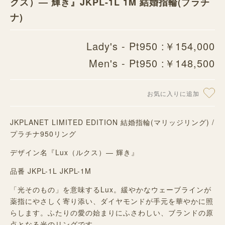
クス）— 輝き』JKPL-1L 1M 結婚指輪(プラチ
ナ)
Lady's - Pt950 :￥154,000
Men's - Pt950 :￥148,500
お気に入りに追加
JKPLANET LIMITED EDITION 結婚指輪(マリッジリング) /
プラチナ950リング
デザイン名『Lux（ルクス）— 輝き』
品番 JKPL-1L JKPL-1M
「光そのもの」を意味するLux。
緩やかなウェーブラインが
薬指にやさしく寄り添い、
ダイヤモンドが手元を華やかに照
らします。
ふたりの愛の始まりにふさわしい、
ブランドの原
点となる光のリングです。