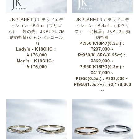
JKPLANETリミテッドエデ
JKPLANETリミテッドエデ
ィション『Prism（プリズ
ィション『Polaris（ポラリ
ム）— 虹の光』JKPL-7L 7M
ス）— 北極星』JKPL-2E 婚
結婚指輪(シャンパンゴール
約指輪
ド)
Pt950/K18PG(0.2ct)：
Lady's - K18CHG：
¥297,000～
￥176,000
Pt950/K18PG(0.25ct)：
Men's - K18CHG：
¥362,000～
￥176,000
Pt950/K18PG(0.3ct)：
¥417,000～
Pt950(0.5ct)：¥902,000～
Pt950(1.0ct〜)：¥2,178,000
～