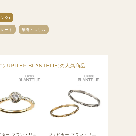
ング)
トレート
細身・スリム
UPITER BLANTELIE)の人気商品
ター ブラントリエ –
ジュピター ブラントリエ –