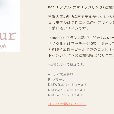
nocur[ノクル]のマリッジリング(結
王道人気の甲丸3石モデルがついに登
なしモデルは男性に人気のヘアライン
く愛せるデザインです。
《nocur》フランス語で「私たちの
『ノクル』はプラチナ900製、またはプ
とK18イエローゴールド製のコンビ
ドインジャパンの結婚指輪となります
※価格はすべて税込です。
■リング素材表記
Pt:プラチナ
K18WG:ホワイトゴールド
K18YG:イエローゴールド
K18PG:ピンクゴールド
リングの素材について