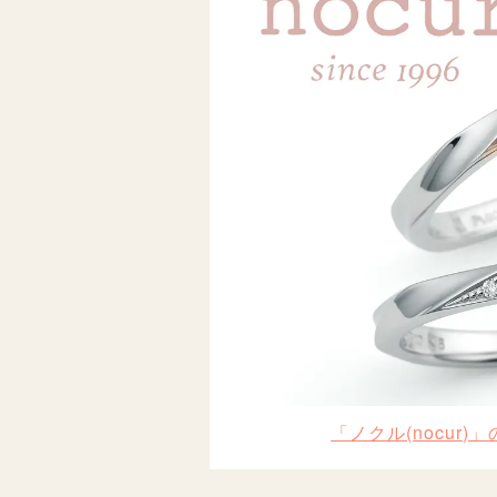
「ノクル(nocur