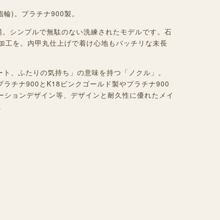
婚指輪)。プラチナ900製。
場。シンプルで無駄のない洗練されたモデルです。石
加工を。内甲丸仕上げで着け心地もバッチリな未長
ハート、ふたりの気持ち」の意味を持つ「ノクル」。
ラチナ900とK18ピンクゴールド製やプラチナ900
ネーションデザイン等、デザインと耐久性に優れたメイ
。