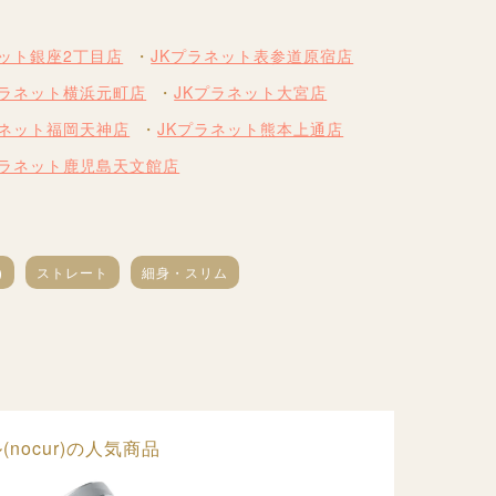
ネット銀座2丁目店
JKプラネット表参道原宿店
プラネット横浜元町店
JKプラネット大宮店
ラネット福岡天神店
JKプラネット熊本上通店
プラネット鹿児島天文館店
)
ストレート
細身・スリム
(nocur)の人気商品