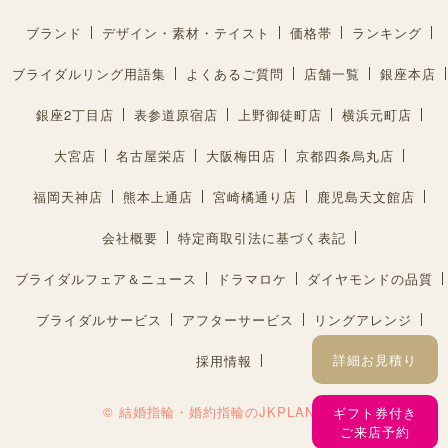
ブランド
デザイン・素材・テイスト
価格帯
ランキング
ブライダルリング用語集
よくあるご質問
店舗一覧
銀座本店
銀座2丁目店
表参道原宿店
上野御徒町店
横浜元町店
大宮店
名古屋栄店
大阪梅田店
京都四条烏丸店
福岡天神店
熊本上通店
宮崎橘通り店
鹿児島天文館店
会社概要
特定商取引法に基づく表記
ブライダルフェア＆ニュース
ドラマロケ
ダイヤモンドの品質
ブライダルサービス
アフターサービス
リングアレンジ
詳細お見積り
採用情報
© 結婚指輪・婚約指輪のJKPLANET®︎
ギフト券付き
ご来店予約