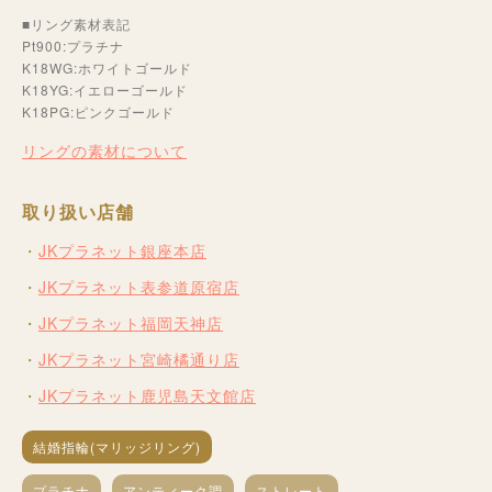
■リング素材表記
Pt900:プラチナ
K18WG:ホワイトゴールド
K18YG:イエローゴールド
K18PG:ピンクゴールド
リングの素材について
取り扱い店舗
JKプラネット銀座本店
JKプラネット表参道原宿店
JKプラネット福岡天神店
JKプラネット宮崎橘通り店
JKプラネット鹿児島天文館店
結婚指輪(マリッジリング)
プラチナ
アンティーク調
ストレート