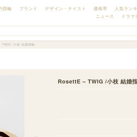
約指輪
ブランド
デザイン・テイスト
価格帯
人気ラン
ニュース
ドラマ
 - TWIG /小枝 結婚指輪
RosettE – TWIG /小枝 結婚