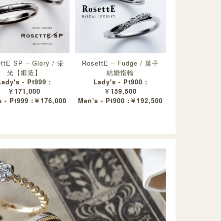
ttE SP – Glory / 栄
RosettE – Fudge / 菓子
光【鍛造】
結婚指輪
Lady's - Pt999 :
Lady's - Pt900 :
￥171,000
￥159,500
 - Pt999 :￥176,000
Men's - Pt900 :￥192,500