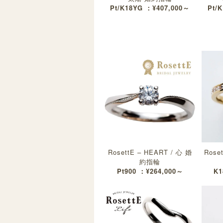
Pt/K18YG ：¥407,000～
Pt/
RosettE – HEART / 心 婚
Rose
約指輪
Pt900 ：¥264,000～
K1