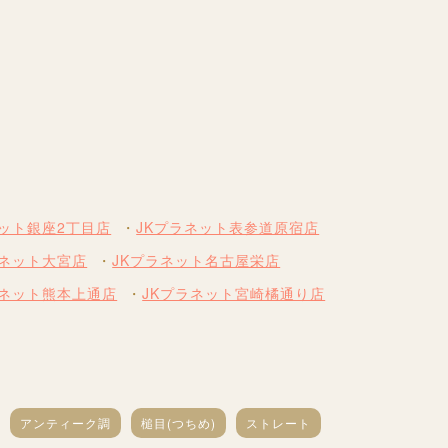
ネット銀座2丁目店
JKプラネット表参道原宿店
ラネット大宮店
JKプラネット名古屋栄店
ラネット熊本上通店
JKプラネット宮崎橘通り店
アンティーク調
槌目(つちめ)
ストレート