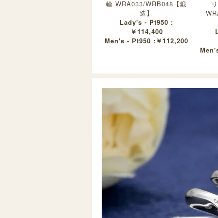
輪 WRA033/WRB048【鍛
リ
造】
WR
Lady's - Pt950 :
￥114,400
Men's - Pt950 :￥112,200
Men's